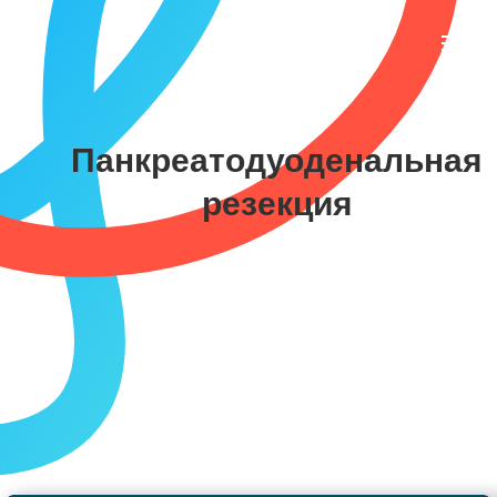
Панкреатодуоденальная
резекция