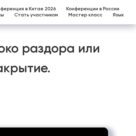
нференция в Китае 2026
Конференции в России
лы
Стать участником
Мастер класс
Язык
око раздора или
акрытие.