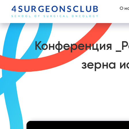
О н
Конференция _Р
зерна и