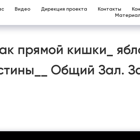
ас
Видео
Дирекция проекта
Контакты
Ко
Материа
ак прямой кишки_ ябл
стины__ Общий Зал. З