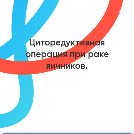
Циторедуктивная
операция при раке
яичников.