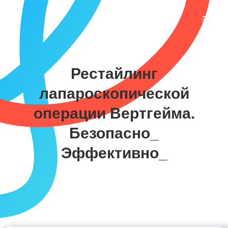
Рестайлинг
лапароскопической
операции Вертгейма.
Безопасно_
Эффективно_