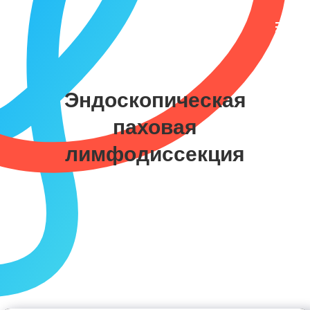
Эндоскопическая
паховая
лимфодиссекция