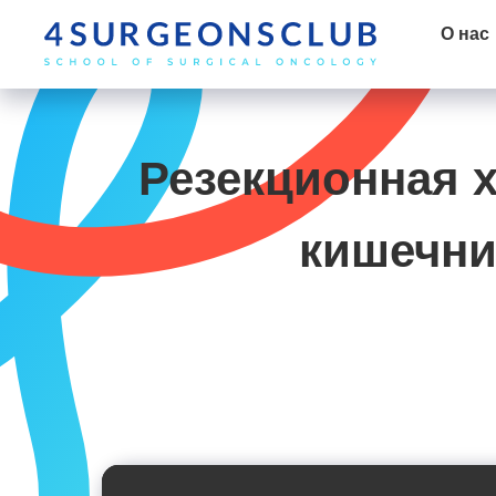
О нас
Резекционная 
кишечни