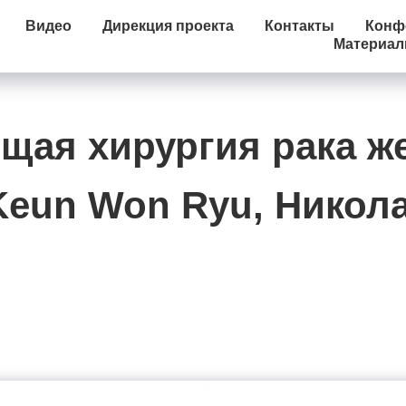
Видео
Дирекция проекта
Контакты
Конфе
Материа
ая хирургия рака же
 Keun Won Ryu, Никол