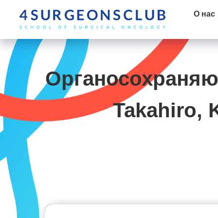
О нас
Органосохраняющ
Takahiro,