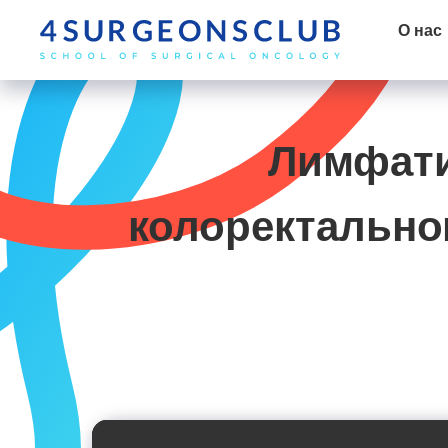
О нас
Лимфати
колоректально