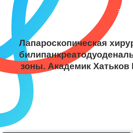
Лапароскопическая хиру
билипанкреатодуоденал
зоны. Академик Хатьков 