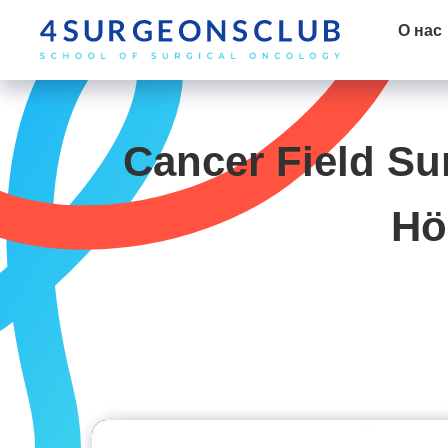
О нас
Cancer Field Su
Hö